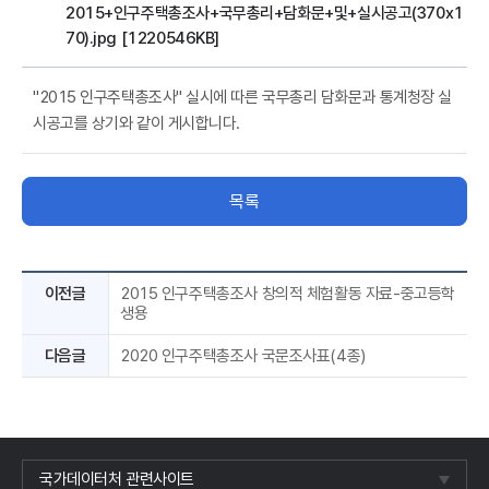
2015+인구주택총조사+국무총리+담화문+및+실시공고(370x1
70).jpg [1220546KB]
"2015 인구주택총조사" 실시에 따른 국무총리 담화문과 통계청장 실
시공고를 상기와 같이 게시합니다.
목록
이전글
2015 인구주택총조사 창의적 체험활동 자료-중고등학
생용
다음글
2020 인구주택총조사 국문조사표(4종)
국가데이터처 관련사이트